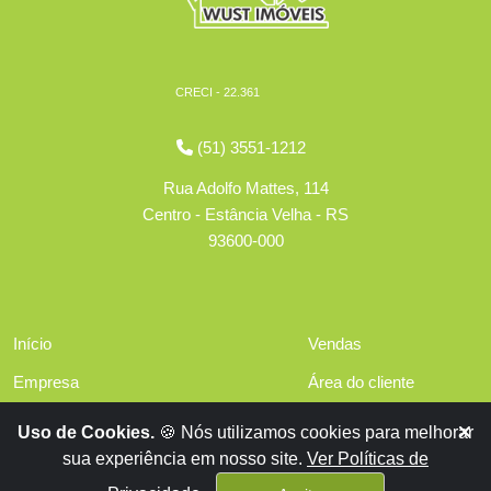
CRECI - 22.361
(51) 3551-1212
Rua Adolfo Mattes, 114
Centro - Estância Velha - RS
93600-000
Início
Vendas
Empresa
Área do cliente
Serviços
Políticas de privacidade
Uso de Cookies.
🍪 Nós utilizamos cookies para melhorar
Financiamentos
sua experiência em nosso site.
Ver Políticas de
Contato