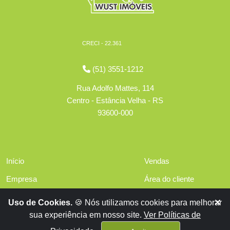
CRECI - 22.361
(51) 3551-1212
Rua Adolfo Mattes, 114
Centro - Estância Velha - RS
93600-000
Início
Vendas
Empresa
Área do cliente
Serviços
Políticas de privacidade
Uso de Cookies.
🍪 Nós utilizamos cookies para melhorar
Financiamentos
sua experiência em nosso site.
Ver Políticas de
Contato