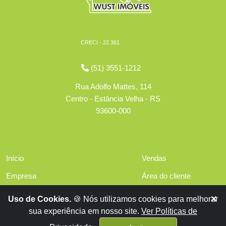
CRECI - 22.361
(51) 3551-1212
Rua Adolfo Mattes, 114
Centro - Estância Velha - RS
93600-000
Início
Vendas
Empresa
Área do cliente
Serviços
Políticas de privacidade
Uso de Cookies.
🍪 Nós utilizamos cookies para melhorar
Financiamentos
sua experiência em nosso site.
Ver Políticas de
Contato