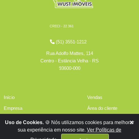
CRECI - 22.361
(51) 3551-1212
Rua Adolfo Mattes, 114
Centro - Estância Velha - RS
93600-000
Início
Vendas
Empresa
Área do cliente
Serviços
Políticas de privacidade
Uso de Cookies.
🍪 Nós utilizamos cookies para melhorar
Financiamentos
sua experiência em nosso site.
Ver Políticas de
Contato