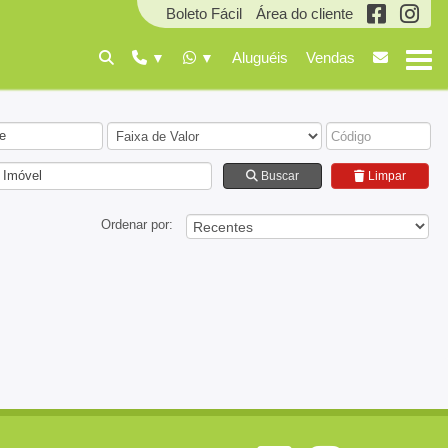
Boleto Fácil
Área do cliente
Aluguéis
Vendas
e
 Imóvel
Buscar
Limpar
Ordenar por: