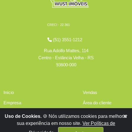
CRECI - 22.361
(51) 3551-1212
Rua Adolfo Mattes, 114
Centro - Estância Velha - RS
93600-000
Início
Vendas
Empresa
Área do cliente
Serviços
Políticas de privacidade
Uso de Cookies.
🍪 Nós utilizamos cookies para melhorar
Financiamentos
sua experiência em nosso site.
Ver Políticas de
Contato