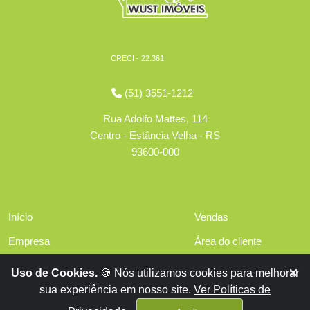
CRECI - 22.361
(51) 3551-1212
Rua Adolfo Mattes, 114
Centro - Estância Velha - RS
93600-000
Início
Vendas
Empresa
Área do cliente
Serviços
Políticas de privacidade
Uso de Cookies.
🍪 Nós utilizamos cookies para melhorar
Financiamentos
sua experiência em nosso site.
Ver Políticas de
Contato