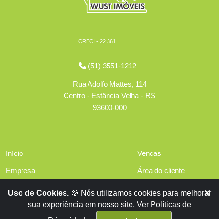
CRECI - 22.361
(51) 3551-1212
Rua Adolfo Mattes, 114
Centro - Estância Velha - RS
93600-000
Início
Vendas
Empresa
Área do cliente
Serviços
Políticas de privacidade
Uso de Cookies.
🍪 Nós utilizamos cookies para melhorar
Financiamentos
sua experiência em nosso site.
Ver Políticas de
Contato