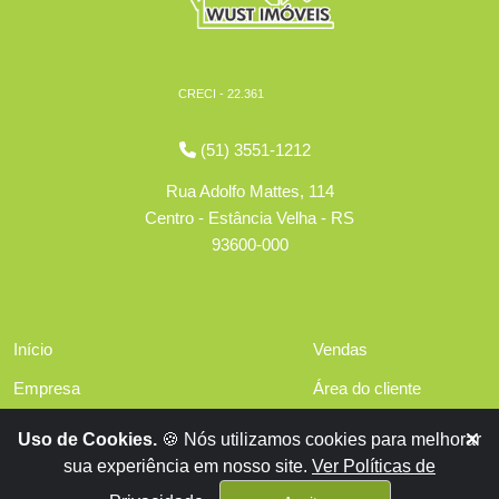
CRECI - 22.361
(51) 3551-1212
Rua Adolfo Mattes, 114
Centro - Estância Velha - RS
93600-000
Início
Vendas
Empresa
Área do cliente
Serviços
Políticas de privacidade
Uso de Cookies.
🍪 Nós utilizamos cookies para melhorar
Financiamentos
sua experiência em nosso site.
Ver Políticas de
Contato