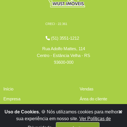
CRECI - 22.361
(51) 3551-1212
Rua Adolfo Mattes, 114
Centro - Estância Velha - RS
93600-000
Início
Vendas
Empresa
Área do cliente
Serviços
Políticas de privacidade
Uso de Cookies.
🍪 Nós utilizamos cookies para melhorar
Financiamentos
sua experiência em nosso site.
Ver Políticas de
Contato