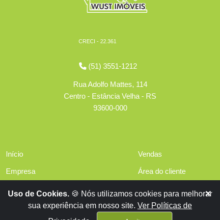
CRECI - 22.361
(51) 3551-1212
Rua Adolfo Mattes, 114
Centro - Estância Velha - RS
93600-000
Início
Vendas
Empresa
Área do cliente
Serviços
Políticas de privacidade
Uso de Cookies.
🍪 Nós utilizamos cookies para melhorar
Financiamentos
sua experiência em nosso site.
Ver Políticas de
Contato