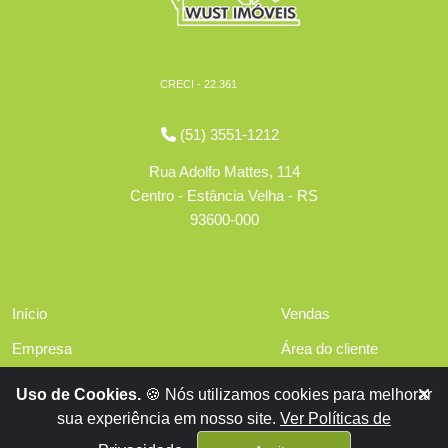
CRECI - 22.361
(51) 3551-1212
Rua Adolfo Mattes, 114
Centro - Estância Velha - RS
93600-000
Início
Vendas
Empresa
Área do cliente
Serviços
Políticas de privacidade
Uso de Cookies.
🍪 Nós utilizamos cookies para melhorar
Financiamentos
sua experiência em nosso site.
Ver Políticas de
Contato