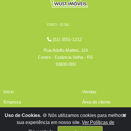
CRECI - 22.361
(51) 3551-1212
Rua Adolfo Mattes, 114
Centro - Estância Velha - RS
93600-000
Início
Vendas
Empresa
Área do cliente
Serviços
Políticas de privacidade
Uso de Cookies.
🍪 Nós utilizamos cookies para melhorar
Financiamentos
sua experiência em nosso site.
Ver Políticas de
Contato