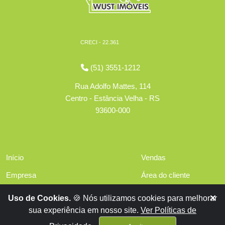
CRECI - 22.361
(51) 3551-1212
Rua Adolfo Mattes, 114
Centro - Estância Velha - RS
93600-000
Início
Vendas
Empresa
Área do cliente
Serviços
Políticas de privacidade
Uso de Cookies.
🍪 Nós utilizamos cookies para melhorar
Financiamentos
sua experiência em nosso site.
Ver Políticas de
Contato