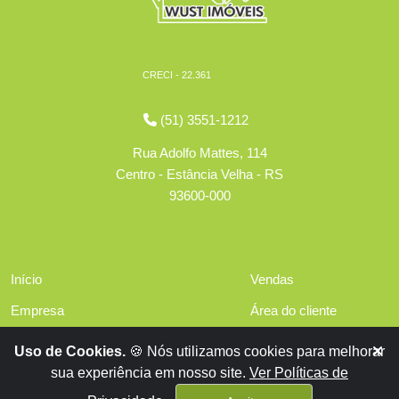
CRECI - 22.361
(51) 3551-1212
Rua Adolfo Mattes, 114
Centro - Estância Velha - RS
93600-000
Início
Vendas
Empresa
Área do cliente
Serviços
Políticas de privacidade
Uso de Cookies.
🍪 Nós utilizamos cookies para melhorar
Financiamentos
sua experiência em nosso site.
Ver Políticas de
Contato