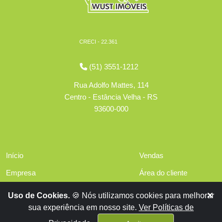
CRECI - 22.361
(51) 3551-1212
Rua Adolfo Mattes, 114
Centro - Estância Velha - RS
93600-000
Início
Vendas
Empresa
Área do cliente
Serviços
Políticas de privacidade
Uso de Cookies.
🍪 Nós utilizamos cookies para melhorar
Financiamentos
sua experiência em nosso site.
Ver Políticas de
Contato